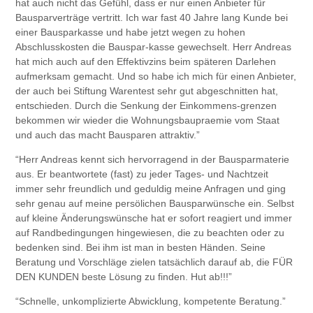
hat auch nicht das Gefühl, dass er nur einen Anbieter für
Bausparverträge vertritt. Ich war fast 40 Jahre lang Kunde bei
einer Bausparkasse und habe jetzt wegen zu hohen
Abschlusskosten die Bauspar-kasse gewechselt. Herr Andreas
hat mich auch auf den Effektivzins beim späteren Darlehen
aufmerksam gemacht. Und so habe ich mich für einen Anbieter,
der auch bei Stiftung Warentest sehr gut abgeschnitten hat,
entschieden. Durch die Senkung der Einkommens-grenzen
bekommen wir wieder die Wohnungsbaupraemie vom Staat
und auch das macht Bausparen attraktiv.”
“Herr Andreas kennt sich hervorragend in der Bausparmaterie
aus. Er beantwortete (fast) zu jeder Tages- und Nachtzeit
immer sehr freundlich und geduldig meine Anfragen und ging
sehr genau auf meine persölichen Bausparwünsche ein. Selbst
auf kleine Änderungswünsche hat er sofort reagiert und immer
auf Randbedingungen hingewiesen, die zu beachten oder zu
bedenken sind. Bei ihm ist man in besten Händen. Seine
Beratung und Vorschläge zielen tatsächlich darauf ab, die FÜR
DEN KUNDEN beste Lösung zu finden. Hut ab!!!”
“Schnelle, unkomplizierte Abwicklung, kompetente Beratung.”