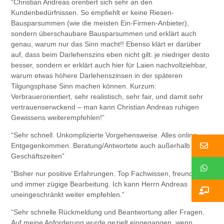
“Christian Andreas orentiert sich sehr an den
Kundenbedürfnissen. So empfiehlt er keine Riesen-
Bausparsummen (wie die meisten Ein-Firmen-Anbieter),
sondern überschaubare Bausparsummen und erklärt auch
genau, warum nur das Sinn macht!! Ebenso klärt er darüber
auf, dass beim Darlehenszins eben nicht gilt: je niedriger desto
besser, sondern er erklärt auch hier für Laien nachvollziehbar,
warum etwas höhere Darlehenszinsen in der späteren
Tilgungsphase Sinn machen können. Kurzum:
Verbrauerorientiert, sehr realistisch, sehr fair, und damit sehr
vertrauenserwckend – man kann Christian Andreas ruhigen
Gewissens weiterempfehlen!”
“Sehr schnell. Unkomplizierte Vorgehensweise. Alles online.
Ko
Entgegenkommen. Beratung/Antwortete auch außerhalb der
Geschäftszeiten”
W
“Bisher nur positive Erfahrungen. Top Fachwissen, freundlich
und immer zügige Bearbeitung. Ich kann Herrn Andreas
Ko
uneingeschränkt weiter empfehlen.”
“Sehr schnelle Rückmeldung und Beantwortung aller Fragen.
Auf meine Anforderung wurde gezielt eingegangen, wenn