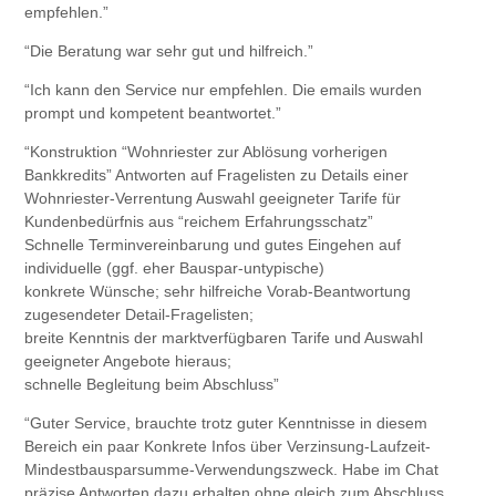
empfehlen.”
“Die Beratung war sehr gut und hilfreich.”
“Ich kann den Service nur empfehlen. Die emails wurden
prompt und kompetent beantwortet.”
“Konstruktion “Wohnriester zur Ablösung vorherigen
Bankkredits” Antworten auf Fragelisten zu Details einer
Wohnriester-Verrentung Auswahl geeigneter Tarife für
Kundenbedürfnis aus “reichem Erfahrungsschatz”
Schnelle Terminvereinbarung und gutes Eingehen auf
individuelle (ggf. eher Bauspar-untypische)
konkrete Wünsche; sehr hilfreiche Vorab-Beantwortung
zugesendeter Detail-Fragelisten;
breite Kenntnis der marktverfügbaren Tarife und Auswahl
geeigneter Angebote hieraus;
schnelle Begleitung beim Abschluss”
“Guter Service, brauchte trotz guter Kenntnisse in diesem
Bereich ein paar Konkrete Infos über Verzinsung-Laufzeit-
Mindestbausparsumme-Verwendungszweck. Habe im Chat
präzise Antworten dazu erhalten ohne gleich zum Abschluss