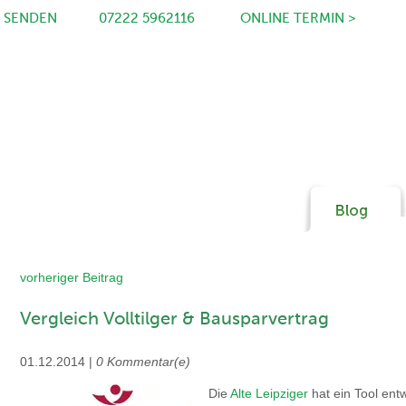
L SENDEN
07222 5962116
ONLINE TERMIN >
Kompetente und unabhängige Bera
zu Bausparen - Einfach anrufen unte
07222 - 5962116
Christian Andreas, Dipl. Betriebswirt (
Spezialmakler für Bauspa
vorheriger Beitrag
Vergleich Volltilger & Bausparvertrag
01.12.2014 |
0 Kommentar(e)
Die
Alte Leipziger
hat ein Tool ent