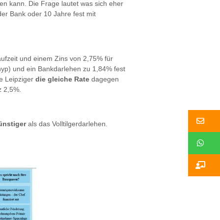
en kann. Die Frage lautet was sich eher
der Bank oder 10 Jahre fest mit
Laufzeit und einem Zins von 2,75% für
yp) und ein Bankdarlehen zu 1,84% fest
te Leipziger
die gleiche Rate
dagegen
z 2,5%.
Ko
ünstiger
als das Volltilgerdarlehen.
W
Ko