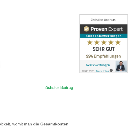
tung
r der
FH)
ren
nächster Beitrag
wickelt, womit man
die Gesamtkosten