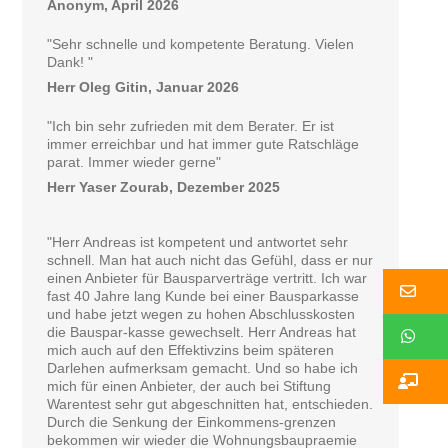
Anonym, April 2026
"Sehr schnelle und kompetente Beratung. Vielen
Dank! "
Herr Oleg Gitin, Januar 2026
"Ich bin sehr zufrieden mit dem Berater. Er ist
immer erreichbar und hat immer gute Ratschläge
parat. Immer wieder gerne"
Herr Yaser Zourab, Dezember 2025
"Herr Andreas ist kompetent und antwortet sehr
schnell. Man hat auch nicht das Gefühl, dass er nur
einen Anbieter für Bausparverträge vertritt. Ich war
Ko
fast 40 Jahre lang Kunde bei einer Bausparkasse
und habe jetzt wegen zu hohen Abschlusskosten
die Bauspar-kasse gewechselt. Herr Andreas hat
W
mich auch auf den Effektivzins beim späteren
Darlehen aufmerksam gemacht. Und so habe ich
Ko
mich für einen Anbieter, der auch bei Stiftung
Warentest sehr gut abgeschnitten hat, entschieden.
Durch die Senkung der Einkommens-grenzen
bekommen wir wieder die Wohnungsbaupraemie