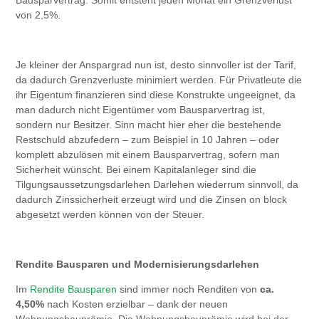
von 2,5%.
Je kleiner der Anspargrad nun ist, desto sinnvoller ist der Tarif,
da dadurch Grenzverluste minimiert werden. Für Privatleute die
ihr Eigentum finanzieren sind diese Konstrukte ungeeignet, da
man dadurch nicht Eigentümer vom Bausparvertrag ist,
sondern nur Besitzer. Sinn macht hier eher die bestehende
Restschuld abzufedern – zum Beispiel in 10 Jahren – oder
komplett abzulösen mit einem Bausparvertrag, sofern man
Sicherheit wünscht. Bei einem Kapitalanleger sind die
Tilgungsaussetzungsdarlehen Darlehen wiederrum sinnvoll, da
dadurch Zinssicherheit erzeugt wird und die Zinsen on block
abgesetzt werden können von der Steuer.
Rendite Bausparen und Modernisierungsdarlehen
Im
Rendite Bausparen
sind immer noch Renditen von
ca.
4,50%
nach Kosten erzielbar – dank der neuen
Wohnungsbauprämie. Die Wohnungsbauprämie wird bei der