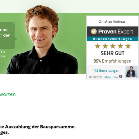
tung
r der
FH)
ren
tworten