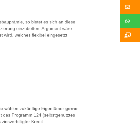
Ko
W
auprämie, so bietet es sich an diese
zierung einzubetten. Argument wäre
Ko
 wird, welches flexibel eingesetzt
ie wählen zukünftige Eigentümer
gerne
mt das Programm 124 (selbstgenutztes
insverbilligter Kredit.