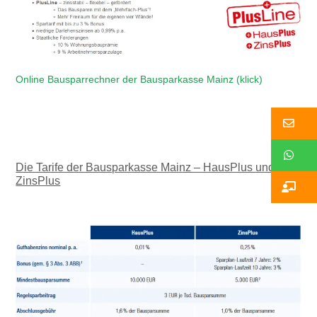
Online Bausparrechner der Bausparkasse Mainz (klick)
Ko
W
Die Tarife der Bausparkasse Mainz – HausPlus und
ZinsPlus
Ko