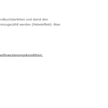
rundbuchdarlehen und damit den
inzugezählt werden (Hebeleffekt). Aber
Baufinanzierungskondition: