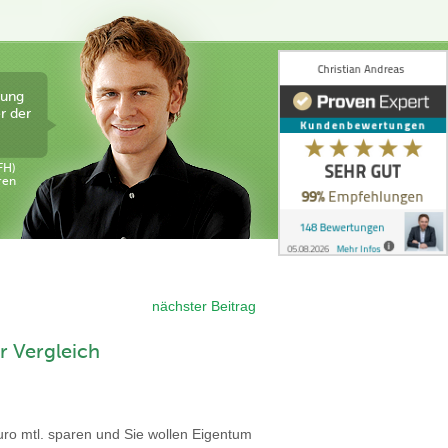
tung
r der
FH)
ren
nächster Beitrag
r Vergleich
uro mtl. sparen und Sie wollen Eigentum