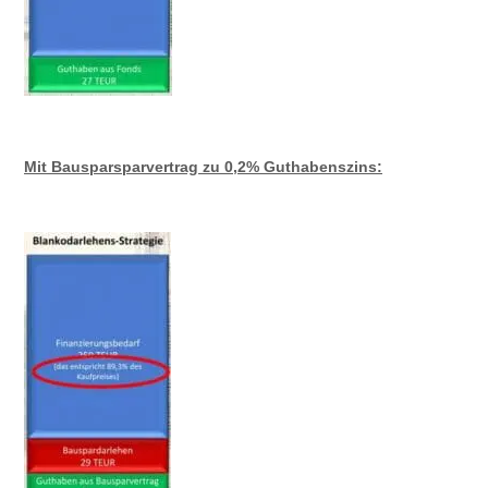
Mit Bausparsparvertrag zu 0,2% Guthabenszins: