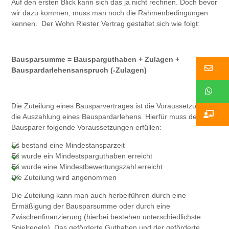
Auf den ersten Blick kann sich das ja nicht rechnen. Doch bevor
wir dazu kommen, muss man noch die Rahmenbedingungen
kennen. Der Wohn Riester Vertrag gestaltet sich wie folgt:
Bausparsumme = Bausparguthaben + Zulagen +
Ko
Bauspardarlehensanspruch (-Zulagen)
W
Die Zuteilung eines Bausparvertrages ist die Voraussetzung für
Ko
die Auszahlung eines Bauspardarlehens. Hierfür muss der der
Bausparer folgende Voraussetzungen erfüllen:
Es bestand eine Mindestansparzeit
Es wurde ein Mindestsparguthaben erreicht
Es wurde eine Mindestbewertungszahl erreicht
Die Zuteilung wird angenommen
Die Zuteilung kann man auch herbeiführen durch eine
Ermäßigung der Bausparsumme oder durch eine
Zwischenfinanzierung (hierbei bestehen unterschiedlichste
Spielregeln). Das geförderte Guthaben und der geförderte