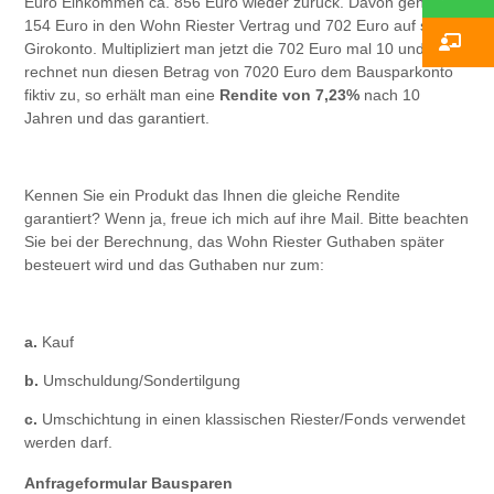
Euro Einkommen ca. 856 Euro wieder zurück. Davon gehen
154 Euro in den Wohn Riester Vertrag und 702 Euro auf sein
Ko
Girokonto. Multipliziert man jetzt die 702 Euro mal 10 und
rechnet nun diesen Betrag von 7020 Euro dem Bausparkonto
fiktiv zu, so erhält man eine
Rendite von 7,23%
nach 10
Jahren und das garantiert.
Kennen Sie ein Produkt das Ihnen die gleiche Rendite
garantiert? Wenn ja, freue ich mich auf ihre Mail. Bitte beachten
Sie bei der Berechnung, das Wohn Riester Guthaben später
besteuert wird und das Guthaben nur zum:
a.
Kauf
b.
Umschuldung/Sondertilgung
c.
Umschichtung in einen klassischen Riester/Fonds verwendet
werden darf.
Anfrageformular Bausparen